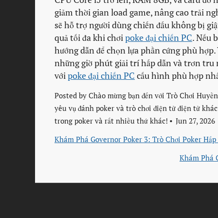
giảm thời gian load game, nâng cao trải n
sẽ hỗ trợ người dùng chiến đấu không bị gi
quả tối đa khi chơi
poke đại chiến PC
. Nếu 
hướng dẫn để chọn lựa phần cứng phù hợp. V
những giờ phút giải trí hấp dẫn và trơn tru
với
poke đại chiến PC
cấu hình phù hợp nhấ
Posted by
Chào mừng bạn đến với Trò Chơi Huyền 
yêu vụ đánh poker và trò chơi điện tử điện tử khác
trong poker và rất nhiều thứ khác!
Jun 27, 2026
Khám Phá Governor Poker 3: Trò Chơi Poker Hấp
Khám Phá G