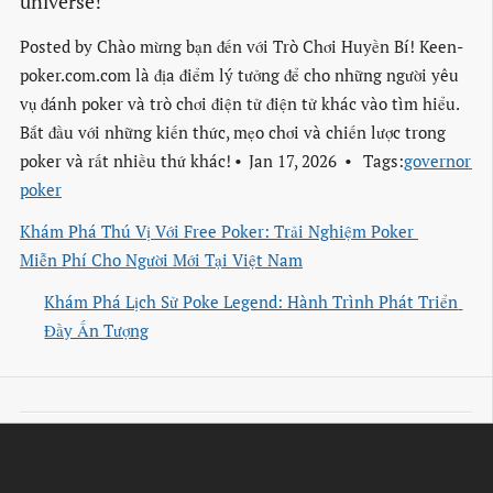
universe!
Posted by
Chào mừng bạn đến với Trò Chơi Huyền Bí! Keen-
poker.com.com là địa điểm lý tưởng để cho những người yêu
vụ đánh poker và trò chơi điện tử điện tử khác vào tìm hiểu.
Bắt đầu với những kiến thức, mẹo chơi và chiến lược trong
poker và rất nhiều thứ khác!
Jan 17, 2026
Tags:
governor 
poker
Khám Phá Thú Vị Với Free Poker: Trải Nghiệm Poker 
Miễn Phí Cho Người Mới Tại Việt Nam
Khám Phá Lịch Sử Poke Legend: Hành Trình Phát Triển 
Đầy Ấn Tượng