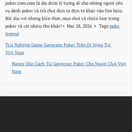
poker.com.com là địa điểm lý tưởng để cho những người yêu
vụ đánh poker và trò chơi điện tử điện tử khác vào tìm hiểu.
Bắt đầu với những kiến thức, mẹo chơi và chiến lược trong
poker và rất nhiều thứ khác!
Mar 28, 2026
Tags:
poke 
legend
Trải Nghiệm Game Governor Poker Trên Di Động Tại 
Việt Nam
Hướng Dẫn Cách Tải Governor Poker Cho Người Chơi Việt 
Nam