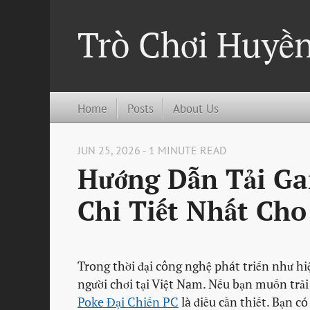
Trò Chơi Huyền
Home
Posts
About Us
JUN 25, 2026 - 1 MINUTE READ
Hướng Dẫn Tải Ga
Chi Tiết Nhất Cho
Trong thời đại công nghệ phát triển như h
người chơi tại Việt Nam. Nếu bạn muốn trải
Poke Đại Chiến PC
là điều cần thiết. Bạn c