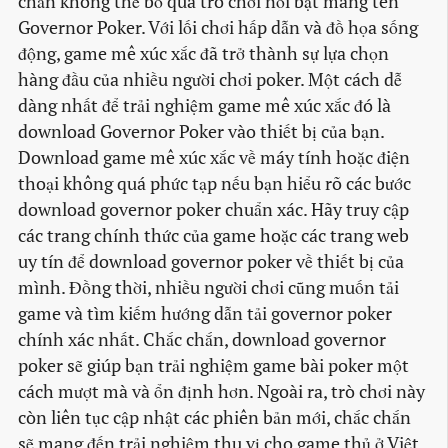
chắn không thể bỏ qua trò chơi nổi bật mang tên
Governor Poker. Với lối chơi hấp dẫn và đồ họa sống
động, game mê xúc xắc đã trở thành sự lựa chọn
hàng đầu của nhiều người chơi poker. Một cách dễ
dàng nhất để trải nghiệm game mê xúc xắc đó là
download Governor Poker vào thiết bị của bạn.
Download game mê xúc xắc về máy tính hoặc điện
thoại không quá phức tạp nếu bạn hiểu rõ các bước
download governor poker chuẩn xác. Hãy truy cập
các trang chính thức của game hoặc các trang web
uy tín để download governor poker về thiết bị của
mình. Đồng thời, nhiều người chơi cũng muốn tải
game và tìm kiếm hướng dẫn tải governor poker
chính xác nhất. Chắc chắn, download governor
poker sẽ giúp bạn trải nghiệm game bài poker một
cách mượt mà và ổn định hơn. Ngoài ra, trò chơi này
còn liên tục cập nhật các phiên bản mới, chắc chắn
sẽ mang đến trải nghiệm thu vị cho game thủ ở Việt