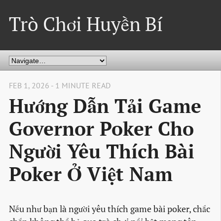
Trò Chơi Huyền Bí
FEB 1, 2026 - 1 MINUTE READ
Hướng Dẫn Tải Game
Governor Poker Cho
Người Yêu Thích Bài
Poker Ở Việt Nam
Nếu như bạn là người yêu thích game bài poker, chắc