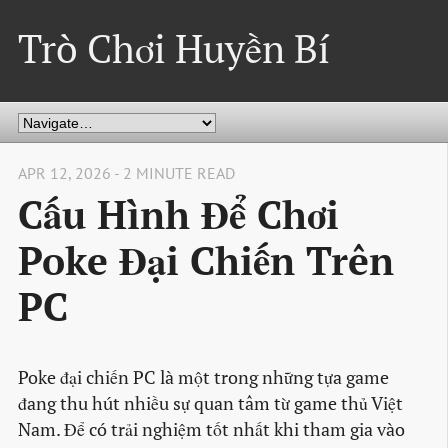
Trò Chơi Huyền Bí
APR 12, 2026 - 2 MINUTE READ
Cấu Hình Để Chơi
Poke Đại Chiến Trên
PC
Poke đại chiến PC là một trong những tựa game
đang thu hút nhiều sự quan tâm từ game thủ Việt
Nam. Để có trải nghiệm tốt nhất khi tham gia vào