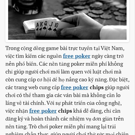
Trong cộng đồng game bài trực tuyến tại Việt Nam,
việc tìm kiếm các nguồn
free poker
ngày càng trở
nên phổ biến. Các nền tảng poker miễn phí không
chỉ giúp người chơi mới làm quen với luật chơi mà
còn cung cấp cơ hội để họ nâng cao kỹ năng. Đặc biệt,
các trang web cung cấp
free poker
chips
giúp người
chơi có thể tham gia các ván bài mà không cần lo
lắng về tài chính. Với sự phát triển của công nghệ,
việc nhận
free poker
chips
khá dễ dàng, chỉ cần
đăng ký và hoàn thành các nhiệm vụ đơn giản trên
nền tảng. Trò chơi poker miễn phí mang lại trải
nghiệm chân thực, giúp người chơi thử sức mọi chiến