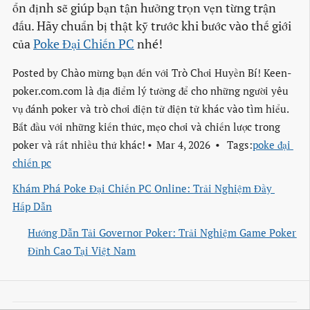
ổn định sẽ giúp bạn tận hưởng trọn vẹn từng trận
đấu. Hãy chuẩn bị thật kỹ trước khi bước vào thế giới
của
Poke Đại Chiến PC
nhé!
Posted by
Chào mừng bạn đến với Trò Chơi Huyền Bí! Keen-
poker.com.com là địa điểm lý tưởng để cho những người yêu
vụ đánh poker và trò chơi điện tử điện tử khác vào tìm hiểu.
Bắt đầu với những kiến thức, mẹo chơi và chiến lược trong
poker và rất nhiều thứ khác!
Mar 4, 2026
Tags:
poke đại 
chiến pc
Khám Phá Poke Đại Chiến PC Online: Trải Nghiệm Đầy 
Hấp Dẫn
Hướng Dẫn Tải Governor Poker: Trải Nghiệm Game Poker 
Đỉnh Cao Tại Việt Nam