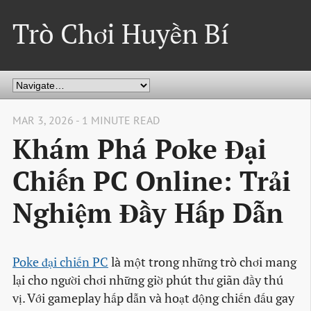
Trò Chơi Huyền Bí
MAR 3, 2026 - 1 MINUTE READ
Khám Phá Poke Đại
Chiến PC Online: Trải
Nghiệm Đầy Hấp Dẫn
Poke đại chiến PC
là một trong những trò chơi mang
lại cho người chơi những giờ phút thư giãn đầy thú
vị. Với gameplay hấp dẫn và hoạt động chiến đấu gay