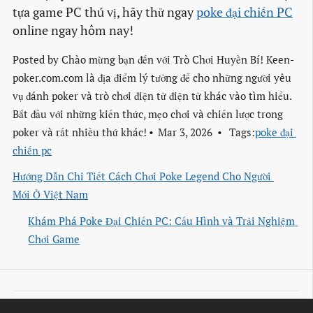
tựa game PC thú vị, hãy thử ngay
poke đại chiến PC
online ngay hôm nay!
Posted by
Chào mừng bạn đến với Trò Chơi Huyền Bí! Keen-
poker.com.com là địa điểm lý tưởng để cho những người yêu
vụ đánh poker và trò chơi điện tử điện tử khác vào tìm hiểu.
Bắt đầu với những kiến thức, mẹo chơi và chiến lược trong
poker và rất nhiều thứ khác!
Mar 3, 2026
Tags:
poke đại 
chiến pc
Hướng Dẫn Chi Tiết Cách Chơi Poke Legend Cho Người 
Mới Ở Việt Nam
Khám Phá Poke Đại Chiến PC: Cấu Hình và Trải Nghiệm 
Chơi Game