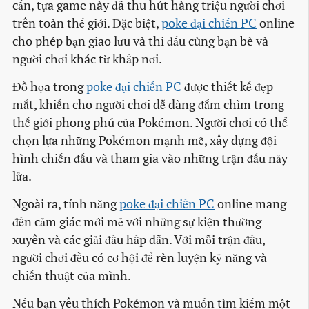
cấn, tựa game này đã thu hút hàng triệu người chơi
trên toàn thế giới. Đặc biệt,
poke đại chiến PC
online
cho phép bạn giao lưu và thi đấu cùng bạn bè và
người chơi khác từ khắp nơi.
Đồ họa trong
poke đại chiến PC
được thiết kế đẹp
mắt, khiến cho người chơi dễ dàng đắm chìm trong
thế giới phong phú của Pokémon. Người chơi có thể
chọn lựa những Pokémon mạnh mẽ, xây dựng đội
hình chiến đấu và tham gia vào những trận đấu nảy
lửa.
Ngoài ra, tính năng
poke đại chiến PC
online mang
đến cảm giác mới mẻ với những sự kiện thường
xuyên và các giải đấu hấp dẫn. Với mỗi trận đấu,
người chơi đều có cơ hội để rèn luyện kỹ năng và
chiến thuật của mình.
Nếu bạn yêu thích Pokémon và muốn tìm kiếm một