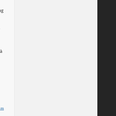
ng
i
à
Nam