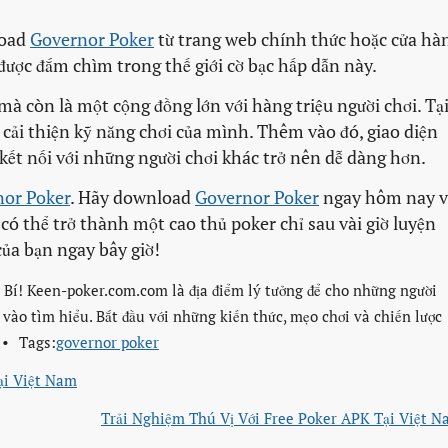
load
Governor Poker
từ trang web chính thức hoặc cửa hà
ẽ được đắm chìm trong thế giới cờ bạc hấp dẫn này.
mà còn là một cộng đồng lớn với hàng triệu người chơi. Tạ
à cải thiện kỹ năng chơi của mình. Thêm vào đó, giao diện
 kết nối với những người chơi khác trở nên dễ dàng hơn.
or Poker
. Hãy download
Governor Poker
ngay hôm nay v
có thể trở thành một cao thủ poker chỉ sau vài giờ luyện
của bạn ngay bây giờ!
Bí! Keen-poker.com.com là địa điểm lý tưởng để cho những người
 vào tìm hiểu. Bắt đầu với những kiến thức, mẹo chơi và chiến lược
Tags:
governor poker
ại Việt Nam
Trải Nghiệm Thú Vị Với Free Poker APK Tại Việt 