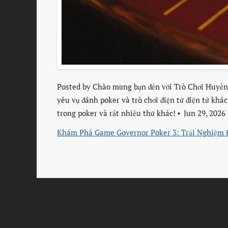
Posted by
Chào mừng bạn đến với Trò Chơi Huyền 
yêu vụ đánh poker và trò chơi điện tử điện tử khác
trong poker và rất nhiều thứ khác!
Jun 29, 2026
Khám Phá Game Governor Poker 3: Trải Nghiệm Đ